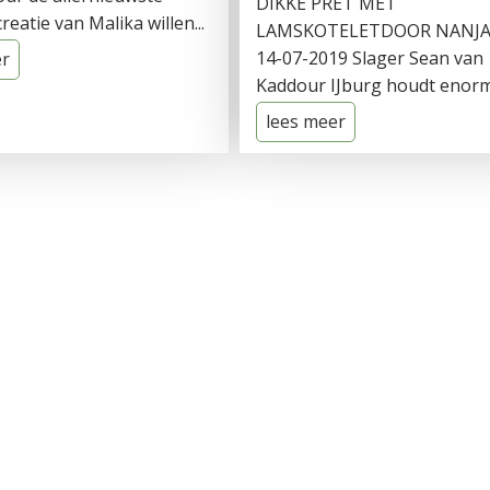
DIKKE PRET MET
creatie van Malika willen...
LAMSKOTELETDOOR NANJA
14-07-2019 Slager Sean van
er
Kaddour IJburg houdt enorm v
lees meer