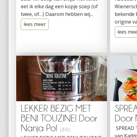
eet ik elke dag een kopje soep (of
Wienersch
twee, of…) Daarom hebben wij...
bekende b
origine va
lees meer
lees me
LEKKER BEZIG MET
SPRE
BENI TOUZINE! Door
Door 
Nanja Pol
SPREAD T
18-01
van Kaddo