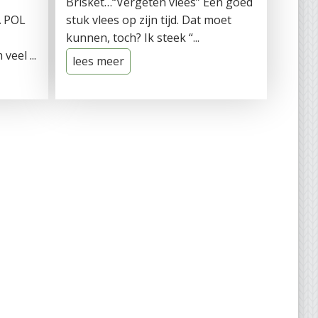
Brisket…“Vergeten vlees” Een goed
 POL
stuk vlees op zijn tijd. Dat moet
kunnen, toch? Ik steek “...
eel ...
lees meer