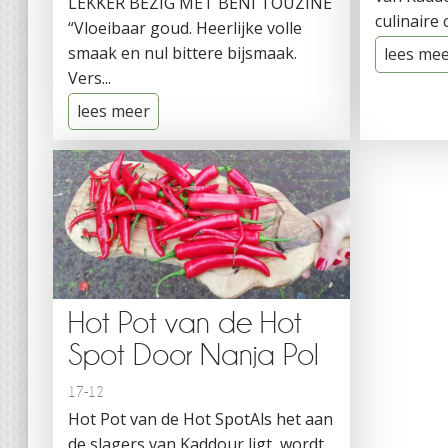
LEKKER BEZIG MET BENI TOUZINE
culinaire 
“Vloeibaar goud. Heerlijke volle
smaak en nul bittere bijsmaak.
lees me
Vers...
lees meer
Hot Pot van de Hot
Spot Door Nanja Pol
17-12
Hot Pot van de Hot SpotAls het aan
de slagers van Kaddour ligt, wordt