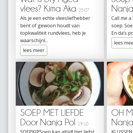
vlees? Kima Aka
Nanja
25-07
Als je een echte vleesliefhebber
Call me a
bent of gewoon houdt van
soep. Soe
topkwaliteit rundvlees, heb je
En da’s pr
waarschijnl...
lees me
lees meer
SOEP MET LIEFDE
OH M
Door Nanja Pol
Nanja
19-10
SOEPKIPSoep kan altijd! Het liefst
KLUSSEN