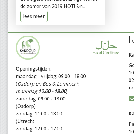
de zomer van 2019 HOT! &n...
lees meer
L
K
Ge
Openingstijden:
1
maandag - vrijdag: 09:00 - 18:00
02
(
Osdorp en Bos & Lommer):
no
maandag
10:00 - 18.00
)
zaterdag: 09:00 - 18:00
(Osdorp)
zondag: 11:00 - 18:00
Ka
(Utrecht
P
zondag: 12:00 - 17:00
1