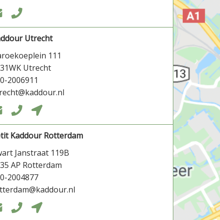


ddour Utrecht
roekoeplein 111
31WK Utrecht
0-2006911
recht@kaddour.nl



tit Kaddour Rotterdam
art Janstraat 119B
35 AP Rotterdam
0-2004877
tterdam@kaddour.nl


