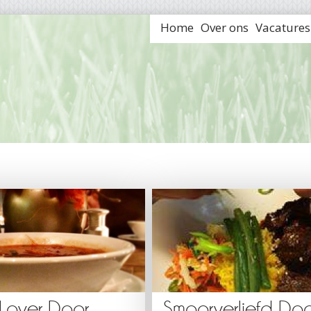
Home
Over ons
Vacatures
Lover Door
Smoorverliefd Doo