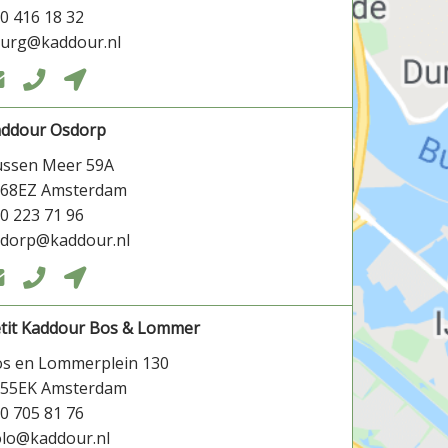
0 416 18 32
burg@kaddour.nl



addour Osdorp
ssen Meer 59A
068EZ Amsterdam
0 223 71 96
dorp@kaddour.nl



tit Kaddour Bos & Lommer
s en Lommerplein 130
055EK Amsterdam
0 705 81 76
lo@kaddour.nl