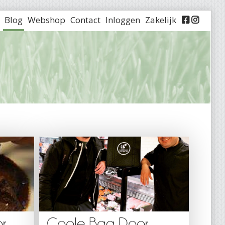
Blog
Webshop
Contact
Inloggen
Zakelijk


r
Coole Bag Door