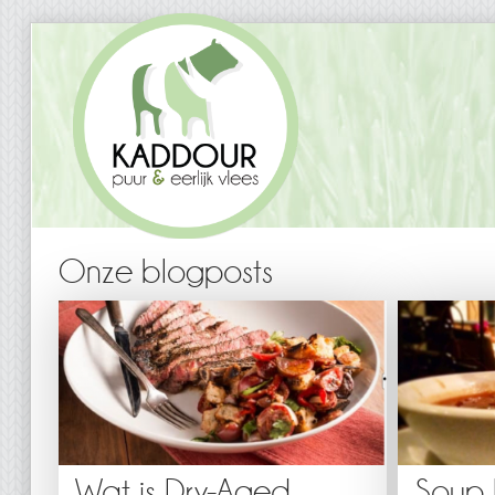
Onze blogposts
Wat is Dry-Aged
Soup 