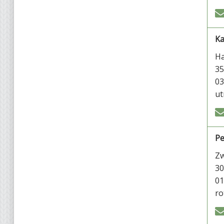
Ka
Ha
35
03
ut
Pe
Zw
30
01
ro