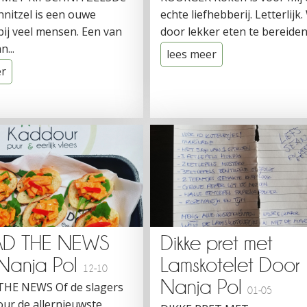
nitzel is een ouwe
echte liefhebberij. Letterlijk
ij veel mensen. Een van
door lekker eten te bereiden,
n...
lees meer
er
AD THE NEWS
Dikke pret met
Nanja Pol
Lamskotelet Door
12-10
Nanja Pol
HE NEWS Of de slagers
01-05
ur de allernieuwste