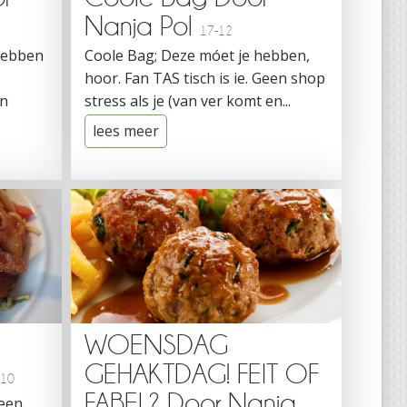
Nanja Pol
17-12
 hebben
Coole Bag; Deze móet je hebben,
n
hoor. Fan TAS tisch is ie. Geen shop
en
stress als je (van ver komt en...
lees meer
WOENSDAG
GEHAKTDAG! FEIT OF
-10
FABEL? Door Nanja
 een