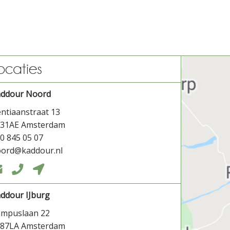
ocaties
addour Noord
ntiaanstraat 13
031AE Amsterdam
0 845 05 07
ord@kaddour.nl



ddour IJburg
ampuslaan 22
087LA Amsterdam