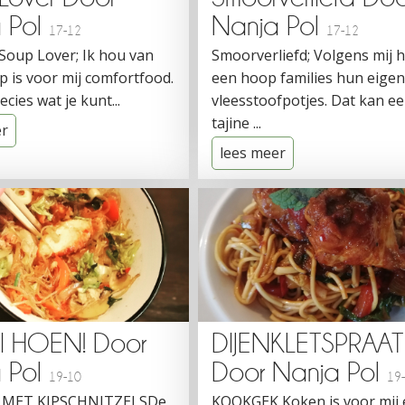
 Pol
Nanja Pol
17-12
17-12
 Soup Lover; Ik hou van
Smoorverliefd; Volgens mij
p is voor mij comfortfood.
een hoop families hun eige
ecies wat je kunt...
vleesstoofpotjes. Dat kan e
tajine ...
er
lees meer
I HOEN! Door
DIJENKLETSPRAAT
 Pol
Door Nanja Pol
19-10
19
 MET KIPSCHNITZELSDe
KOOKGEK Koken is voor mij