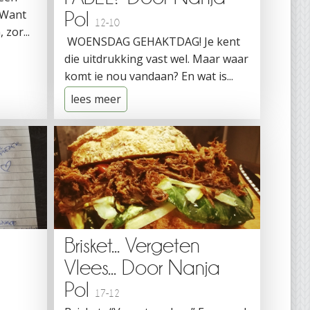
. Want
Pol
12-10
 zor...
WOENSDAG GEHAKTDAG! Je kent
die uitdrukking vast wel. Maar waar
komt ie nou vandaan? En wat is...
lees meer
Brisket... Vergeten
Vlees... Door Nanja
Pol
17-12