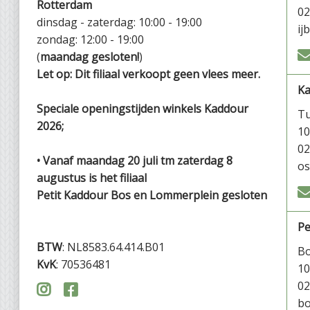
Rotterdam
02
dinsdag - zaterdag: 10:00 - 19:00
ij
zondag: 12:00 - 19:00
(
maandag gesloten!
)
Let op: Dit filiaal verkoopt geen vlees meer.
K
Speciale openingstijden winkels Kaddour
Tu
2026;
1
02
• Vanaf maandag 20 juli tm zaterdag 8
os
augustus is het filiaal
Petit Kaddour Bos en Lommerplein gesloten
Pe
BTW
: NL8583.64.414.B01
Bo
KvK
: 70536481
1
02


bo