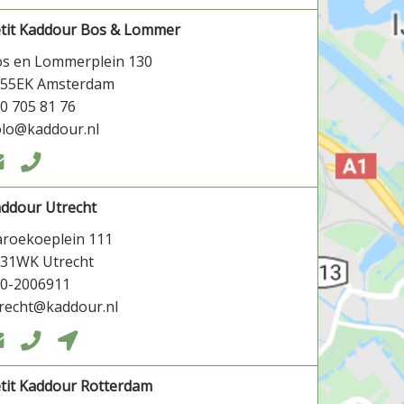
tit Kaddour Bos & Lommer
s en Lommerplein 130
055EK Amsterdam
0 705 81 76
lo@kaddour.nl


ddour Utrecht
roekoeplein 111
31WK Utrecht
0-2006911
recht@kaddour.nl



tit Kaddour Rotterdam