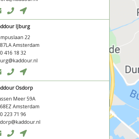



ddour IJburg
ampuslaan 22
087LA Amsterdam
0 416 18 32
burg@kaddour.nl



addour Osdorp
ssen Meer 59A
068EZ Amsterdam
0 223 71 96
dorp@kaddour.nl


