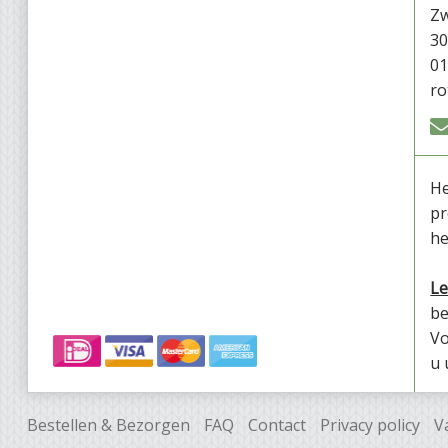
Zw
30
01
ro
He
pr
he
Le
be
Vo
u 
Bestellen & Bezorgen
FAQ
Contact
Privacy policy
V