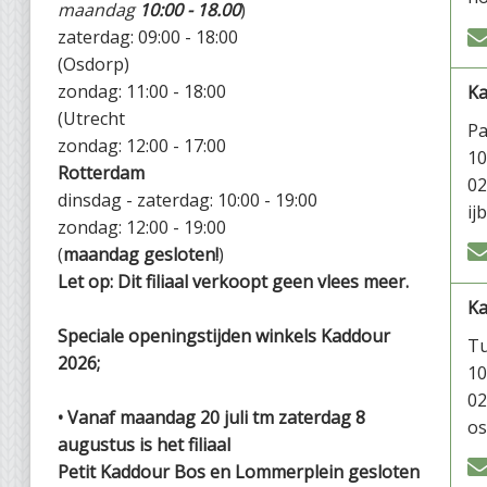
maandag
10:00 - 18.00
)
zaterdag: 09:00 - 18:00
(Osdorp)
zondag: 11:00 - 18:00
Ka
(Utrecht
P
zondag: 12:00 - 17:00
1
Rotterdam
02
dinsdag - zaterdag: 10:00 - 19:00
ij
zondag: 12:00 - 19:00
(
maandag gesloten!
)
Let op: Dit filiaal verkoopt geen vlees meer.
K
Speciale openingstijden winkels Kaddour
Tu
2026;
1
02
• Vanaf maandag 20 juli tm zaterdag 8
os
augustus is het filiaal
Petit Kaddour Bos en Lommerplein gesloten