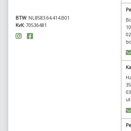
Pe
BTW
: NL8583.64.414.B01
Bo
KvK
: 70536481
1
02


bo
Ka
Ha
35
03
ut
Pe