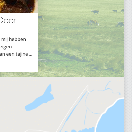
 Door
s mij hebben
 eigen
n een tajine ...