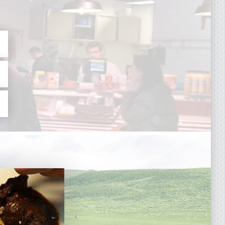
»
»
»