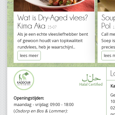
Wat is Dry-Aged vlees?
Sou
Kima Aka
Pol
25-07
1
Als je een echte vleesliefhebber bent
Call me
of gewoon houdt van topkwaliteit
Soep is
rundvlees, heb je waarschijnl...
precies
lees meer
lees 
L
K
Ge
Openingstijden:
1
maandag - vrijdag: 09:00 - 18:00
02
(
Osdorp en Bos & Lommer):
no