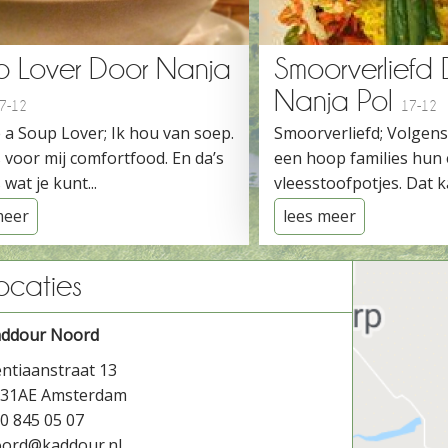
p Lover Door Nanja
Smoorverliefd
Nanja Pol
7-12
17-12
 a Soup Lover; Ik hou van soep.
Smoorverliefd; Volgen
 voor mij comfortfood. En da’s
een hoop families hun
 wat je kunt...
vleesstoofpotjes. Dat ka
meer
lees meer
ocaties
addour Noord
ntiaanstraat 13
031AE Amsterdam
0 845 05 07
ord@kaddour.nl