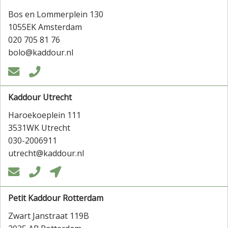
Bos en Lommerplein 130
1055EK Amsterdam
020 705 81 76
bolo@kaddour.nl


Kaddour Utrecht
Haroekoeplein 111
3531WK Utrecht
030-2006911
utrecht@kaddour.nl



Petit Kaddour Rotterdam
Zwart Janstraat 119B