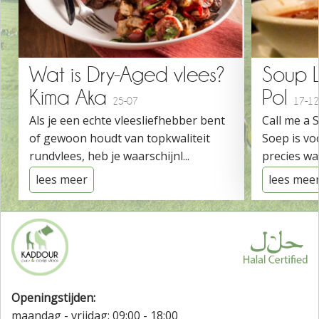
Wat is Dry-Aged vlees?
Soup 
Kima Aka
Pol
25-07
17-12
Als je een echte vleesliefhebber bent
Call me a 
of gewoon houdt van topkwaliteit
Soep is vo
rundvlees, heb je waarschijnl...
precies wat
lees meer
lees mee
Openingstijden:
maandag - vrijdag: 09:00 - 18:00