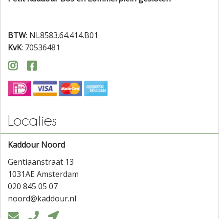
BTW
: NL8583.64.414.B01
KvK
: 70536481


Locaties
Kaddour Noord
Gentiaanstraat 13
1031AE Amsterdam
020 845 05 07
noord@kaddour.nl


