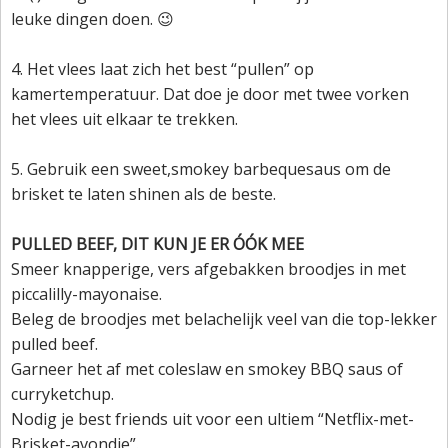
leuke dingen doen. 😉
4. Het vlees laat zich het best “pullen” op
kamertemperatuur. Dat doe je door met twee vorken
het vlees uit elkaar te trekken.
5. Gebruik een sweet,smokey barbequesaus om de
brisket te laten shinen als de beste.
PULLED BEEF, DIT KUN JE ER ÓÓK MEE
Smeer knapperige, vers afgebakken broodjes in met
piccalilly-mayonaise.
Beleg de broodjes met belachelijk veel van die top-lekker
pulled beef.
Garneer het af met coleslaw en smokey BBQ saus of
curryketchup.
Nodig je best friends uit voor een ultiem “Netflix-met-
Brisket-avondje”.