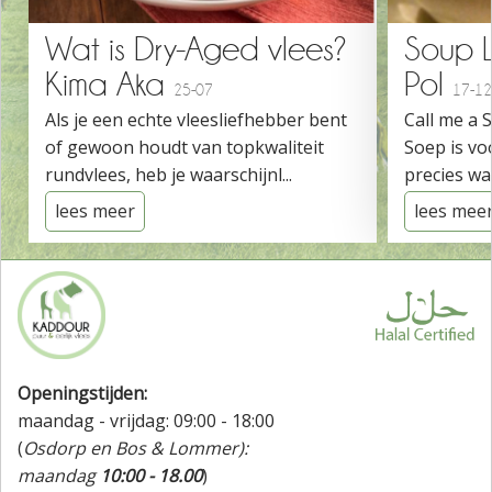
Wat is Dry-Aged vlees?
Soup 
Kima Aka
Pol
25-07
17-12
Als je een echte vleesliefhebber bent
Call me a 
of gewoon houdt van topkwaliteit
Soep is vo
rundvlees, heb je waarschijnl...
precies wat
lees meer
lees mee
Openingstijden:
maandag - vrijdag: 09:00 - 18:00
(
Osdorp en Bos & Lommer):
maandag
10:00 - 18.00
)