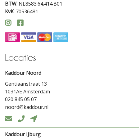
BTW
: NL8583.64.414.B01
KvK
: 70536481


Locaties
Kaddour Noord
Gentiaanstraat 13
1031AE Amsterdam
020 845 05 07
noord@kaddour.nl



Kaddour IJburg