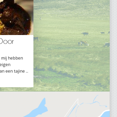
 Door
s mij hebben
 eigen
n een tajine ...