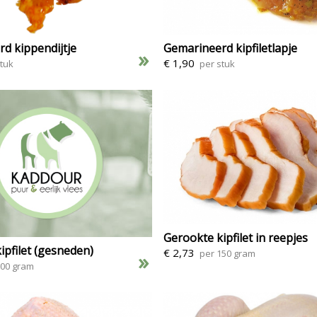
d kippendijtje
Gemarineerd kipfiletlapje
»
€ 1,90
stuk
per stuk
Gerookte kipfilet in reepjes
ipfilet (gesneden)
€ 2,73
per 150 gram
»
100 gram