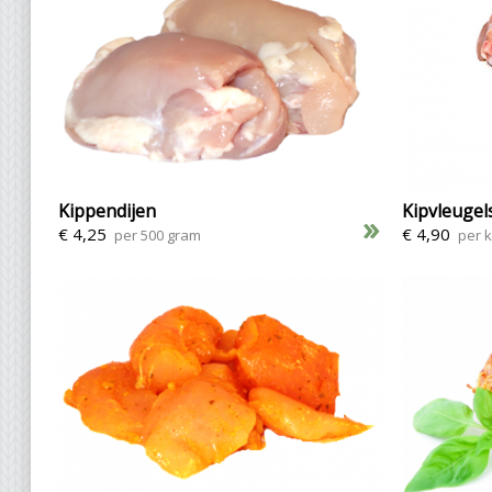
Kippendijen
Kipvleugel
»
€ 4,25
€ 4,90
per 500 gram
per k