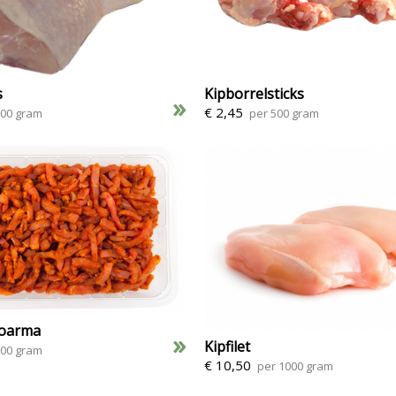
s
Kipborrelsticks
»
€ 2,45
500 gram
per 500 gram
hoarma
»
Kipfilet
500 gram
€ 10,50
per 1000 gram