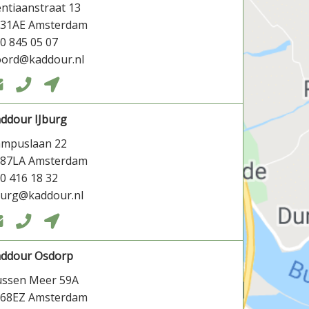
ntiaanstraat 13
031AE Amsterdam
0 845 05 07
ord@kaddour.nl



ddour IJburg
ampuslaan 22
087LA Amsterdam
0 416 18 32
burg@kaddour.nl



addour Osdorp
ssen Meer 59A
068EZ Amsterdam