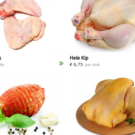
s
Hele Kip
»
€ 6,75
ilo
per stuk