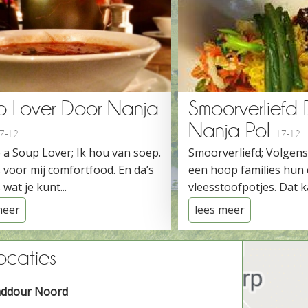
p Lover Door Nanja
Smoorverliefd
Nanja Pol
7-12
17-12
 a Soup Lover; Ik hou van soep.
Smoorverliefd; Volgen
 voor mij comfortfood. En da’s
een hoop families hun
 wat je kunt...
vleesstoofpotjes. Dat ka
meer
lees meer
ocaties
addour Noord