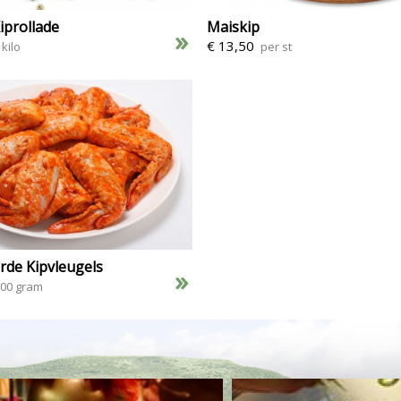
iprollade
Maiskip
»
€ 13,50
 kilo
per st
rde Kipvleugels
»
500 gram