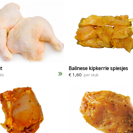
t
Balinese kipkerrie spiesjes
»
€ 1,60
ilo
per stuk