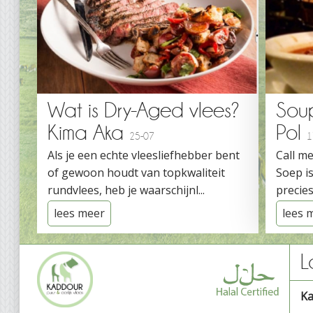
Wat is Dry-Aged vlees?
Sou
Kima Aka
Pol
25-07
1
Als je een echte vleesliefhebber bent
Call me
of gewoon houdt van topkwaliteit
Soep is
rundvlees, heb je waarschijnl...
precies
lees meer
lees 
L
K