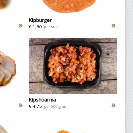
Kipburger
»
»
€ 1,60
per stuk
Kipshoarma
»
»
€ 4,75
per 500 gram