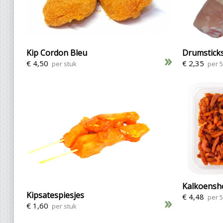
Kip Cordon Bleu
Drumstick
»
€ 4,50
€ 2,35
per stuk
per 
Kalkoens
Kipsatespiesjes
€ 4,48
per 
»
€ 1,60
per stuk