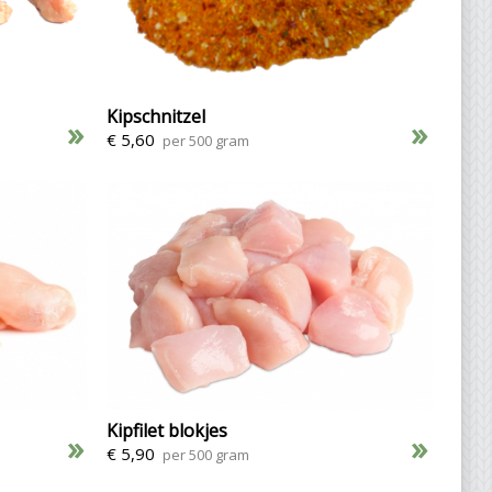
Kipschnitzel
»
»
€ 5,60
per 500 gram
Kipfilet blokjes
»
»
€ 5,90
per 500 gram