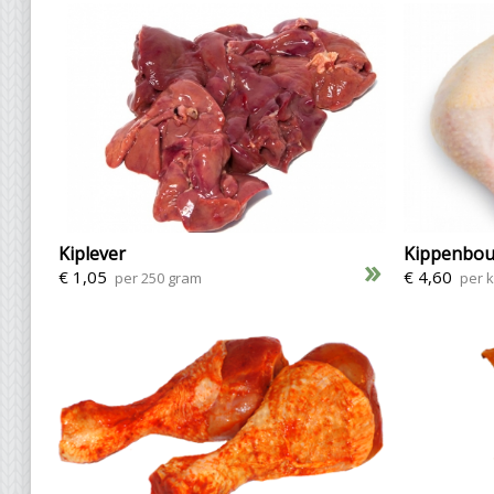
Kiplever
Kippenbou
»
€ 1,05
€ 4,60
per 250 gram
per k