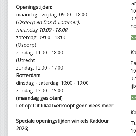
Ge
Openingstijden:
1
maandag - vrijdag: 09:00 - 18:00
02
(
Osdorp en Bos & Lommer):
no
maandag
10:00 - 18.00
)
zaterdag: 09:00 - 18:00
(Osdorp)
zondag: 11:00 - 18:00
Ka
(Utrecht
P
zondag: 12:00 - 17:00
1
Rotterdam
02
dinsdag - zaterdag: 10:00 - 19:00
ij
zondag: 12:00 - 19:00
(
maandag gesloten!
)
Let op: Dit filiaal verkoopt geen vlees meer.
K
Speciale openingstijden winkels Kaddour
Tu
2026;
1