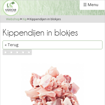
☰ Menu
Webshop
Kip
Kippendijen in blokjes


Kippendijen in blokjes
« Terug
★
★
★
★
★