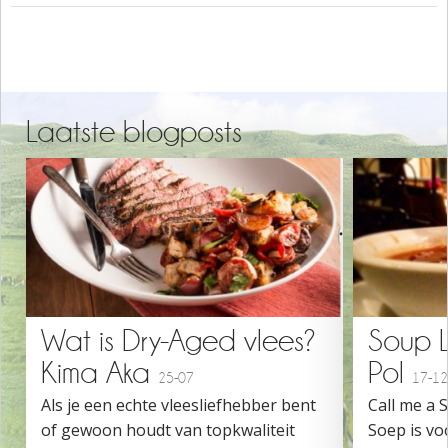
Laatste blogposts
Wat is Dry-Aged vlees?
Soup 
Kima Aka
Pol
25-07
17-12
Als je een echte vleesliefhebber bent
Call me a 
of gewoon houdt van topkwaliteit
Soep is vo