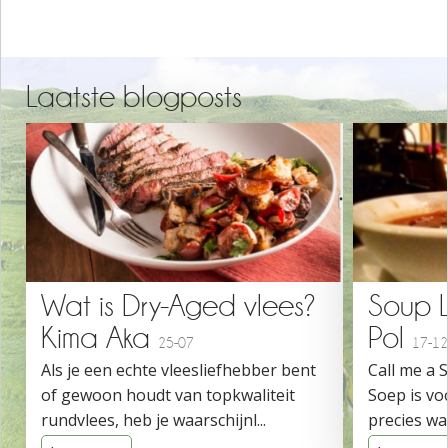
Laatste blogposts
Wat is Dry-Aged vlees?
Soup 
Kima Aka
Pol
25-07
17-12
Als je een echte vleesliefhebber bent
Call me a 
of gewoon houdt van topkwaliteit
Soep is vo
rundvlees, heb je waarschijnl...
precies wat