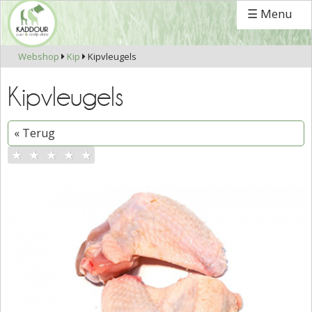
☰ Menu
Webshop
Kip
Kipvleugels


Kipvleugels
« Terug
★
★
★
★
★