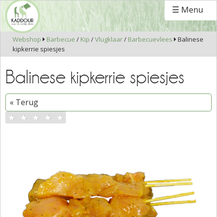
☰ Menu
Webshop
Barbecue
/
Kip
/
Vlugklaar
/
Barbecuevlees
Balinese


kipkerrie spiesjes
Balinese kipkerrie spiesjes
« Terug
★
★
★
★
★