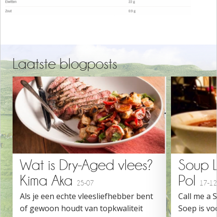
Laatste blogposts
Wat is Dry-Aged vlees?
Soup 
Kima Aka
Pol
25-07
17-12
Als je een echte vleesliefhebber bent
Call me a 
of gewoon houdt van topkwaliteit
Soep is vo