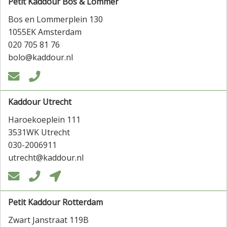
Petit Kaddour Bos & Lommer
Bos en Lommerplein 130
1055EK Amsterdam
020 705 81 76
bolo@kaddour.nl


Kaddour Utrecht
Haroekoeplein 111
3531WK Utrecht
030-2006911
utrecht@kaddour.nl



Petit Kaddour Rotterdam
Zwart Janstraat 119B