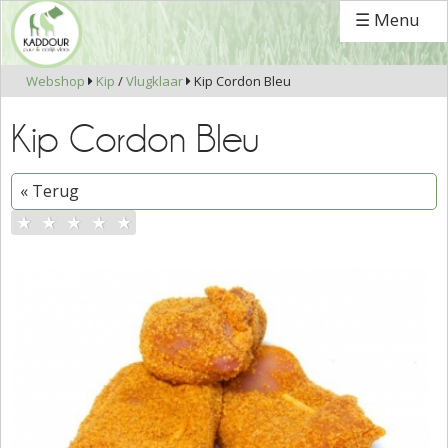
☰ Menu
Webshop
Kip
/
Vlugklaar
Kip Cordon Bleu


Kip Cordon Bleu
« Terug
★
★
★
★
★