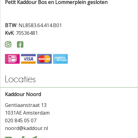
Petit Kaddour Bos en Lommerplein gesloten
BTW
: NL8583.64.414.B01
KvK
: 70536481


Locaties
Kaddour Noord
Gentiaanstraat 13
1031AE Amsterdam
020 845 05 07
noord@kaddour.nl