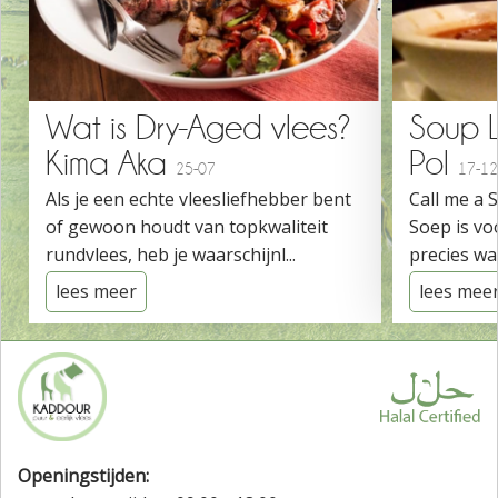
Wat is Dry-Aged vlees?
Soup 
Kima Aka
Pol
25-07
17-12
Als je een echte vleesliefhebber bent
Call me a 
of gewoon houdt van topkwaliteit
Soep is vo
rundvlees, heb je waarschijnl...
precies wat
lees meer
lees mee
Openingstijden: