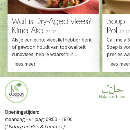
Wat is Dry-Aged vlees?
Soup 
Kima Aka
Pol
25-07
17-12
Als je een echte vleesliefhebber bent
Call me a 
of gewoon houdt van topkwaliteit
Soep is vo
rundvlees, heb je waarschijnl...
precies wat
lees meer
lees mee
Openingstijden:
maandag - vrijdag: 09:00 - 18:00
(
Osdorp en Bos & Lommer):