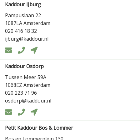
Kaddour IJburg
Pampuslaan 22
1087LA Amsterdam
020 416 18 32
ijburg@kaddour.nl



Kaddour Osdorp
Tussen Meer 59A
1068EZ Amsterdam
020 223 71 96
osdorp@kaddour.nl



Petit Kaddour Bos & Lommer
Bos en Lommerplein 130