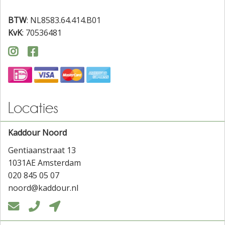
BTW
: NL8583.64.414.B01
KvK
: 70536481


Locaties
Kaddour Noord
Gentiaanstraat 13
1031AE Amsterdam
020 845 05 07
noord@kaddour.nl


