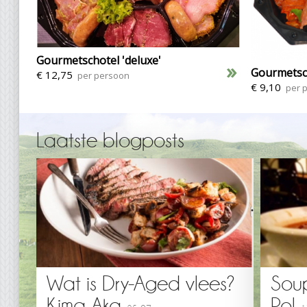
Gourmetschotel 'deluxe'
»
Gourmetsch
€ 12,75
per persoon
€ 9,10
per 
Laatste blogposts
Wat is Dry-Aged vlees?
Sou
Kima Aka
Pol