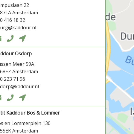
ampuslaan 22
087LA Amsterdam
0 416 18 32
burg@kaddour.nl



addour Osdorp
ssen Meer 59A
068EZ Amsterdam
0 223 71 96
dorp@kaddour.nl



tit Kaddour Bos & Lommer
s en Lommerplein 130
055EK Amsterdam