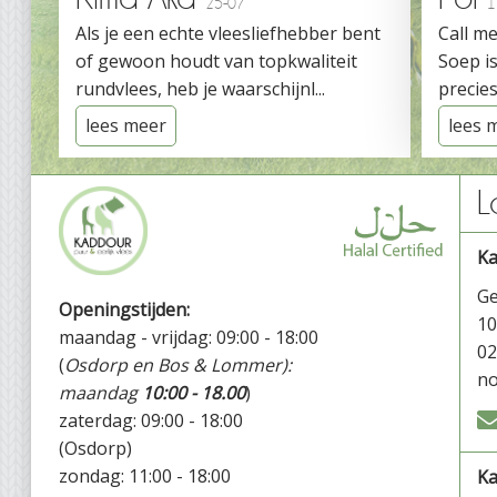
25-07
1
Als je een echte vleesliefhebber bent
Call me
of gewoon houdt van topkwaliteit
Soep is
rundvlees, heb je waarschijnl...
precies
lees meer
lees 
L
K
Ge
Openingstijden:
1
maandag - vrijdag: 09:00 - 18:00
02
(
Osdorp en Bos & Lommer):
no
maandag
10:00 - 18.00
)
zaterdag: 09:00 - 18:00
(Osdorp)
zondag: 11:00 - 18:00
Ka