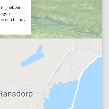
s mij hebben
 eigen
n een tajine ...