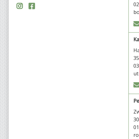
02


bo
Ka
Ha
35
03
ut
Pe
Zw
30
01
ro