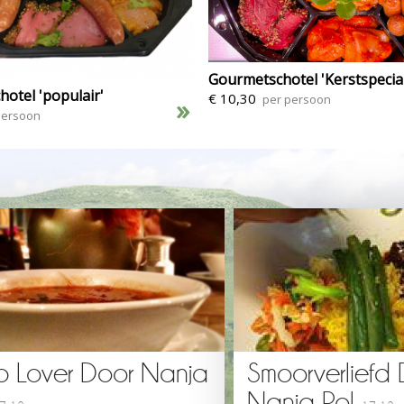
Gourmetschotel 'Kerstspecial
otel 'populair'
€ 10,30
per persoon
»
persoon
p Lover Door Nanja
Smoorverliefd
Nanja Pol