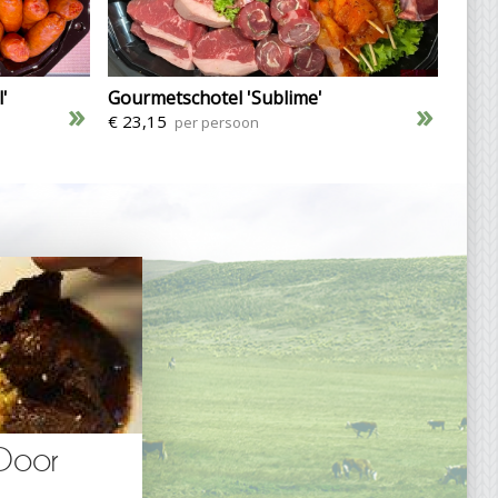
'
Gourmetschotel 'Sublime'
»
»
€ 23,15
per persoon
 Door