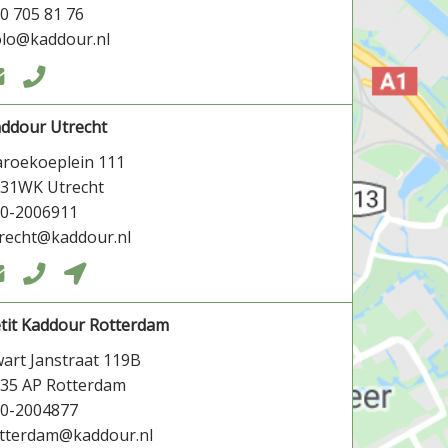
0 705 81 76
lo@kaddour.nl


ddour Utrecht
roekoeplein 111
31WK Utrecht
0-2006911
recht@kaddour.nl



tit Kaddour Rotterdam
art Janstraat 119B
35 AP Rotterdam
0-2004877
tterdam@kaddour.nl