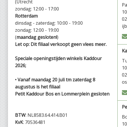
(Utrecht
P
zondag: 12:00 - 17:00
1
Rotterdam
02
dinsdag - zaterdag: 10:00 - 19:00
ij
zondag: 12:00 - 19:00
(
maandag gesloten!
)
Let op: Dit filiaal verkoopt geen vlees meer.
K
Speciale openingstijden winkels Kaddour
Tu
2026;
1
02
• Vanaf maandag 20 juli tm zaterdag 8
os
augustus is het filiaal
Petit Kaddour Bos en Lommerplein gesloten
Pe
BTW
: NL8583.64.414.B01
Bo
KvK
: 70536481
1