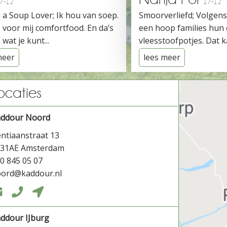
7-12
17-12
 a Soup Lover; Ik hou van soep.
Smoorverliefd; Volgen
 voor mij comfortfood. En da’s
een hoop families hun
 wat je kunt...
vleesstoofpotjes. Dat ka
meer
lees meer
ocaties
addour Noord
ntiaanstraat 13
031AE Amsterdam
0 845 05 07
ord@kaddour.nl



ddour IJburg