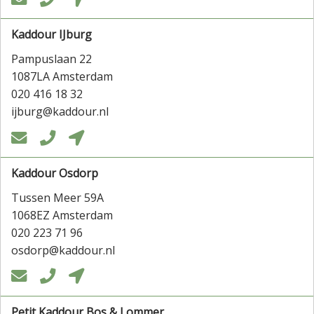
Kaddour IJburg
Pampuslaan 22
1087LA Amsterdam
020 416 18 32
ijburg@kaddour.nl



Kaddour Osdorp
Tussen Meer 59A
1068EZ Amsterdam
020 223 71 96
osdorp@kaddour.nl



Petit Kaddour Bos & Lommer