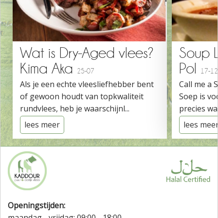
Wat is Dry-Aged vlees?
Soup 
Kima Aka
Pol
25-07
17-12
Als je een echte vleesliefhebber bent
Call me a 
of gewoon houdt van topkwaliteit
Soep is vo
rundvlees, heb je waarschijnl...
precies wat
lees meer
lees mee
Openingstijden:
maandag - vrijdag: 09:00 - 18:00