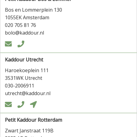
Bos en Lommerplein 130
1055EK Amsterdam
020 705 81 76
bolo@kaddour.nl


Kaddour Utrecht
Haroekoeplein 111
3531WK Utrecht
030-2006911
utrecht@kaddour.nl



Petit Kaddour Rotterdam
Zwart Janstraat 119B