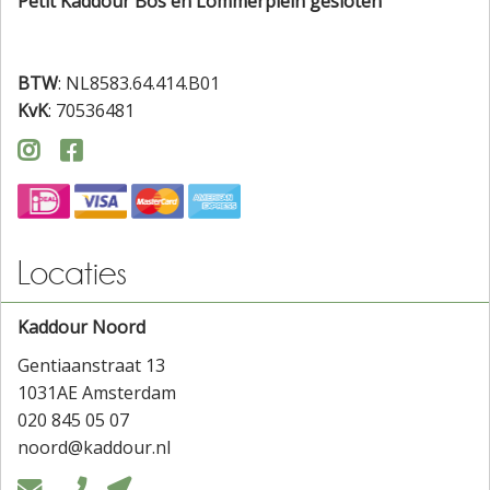
Petit Kaddour Bos en Lommerplein gesloten
BTW
: NL8583.64.414.B01
KvK
: 70536481


Locaties
Kaddour Noord
Gentiaanstraat 13
1031AE Amsterdam
020 845 05 07
noord@kaddour.nl


