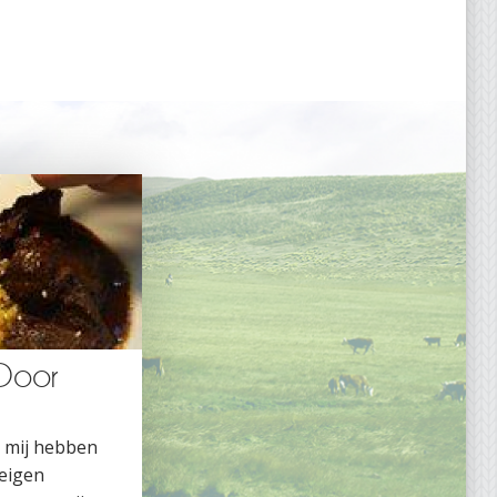
 Door
s mij hebben
 eigen