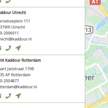


ddour Utrecht
roekoeplein 111
31WK Utrecht
0-2006911
recht@kaddour.nl



tit Kaddour Rotterdam
art Janstraat 119B
35 AP Rotterdam
0-2004877
tterdam@kaddour.nl


