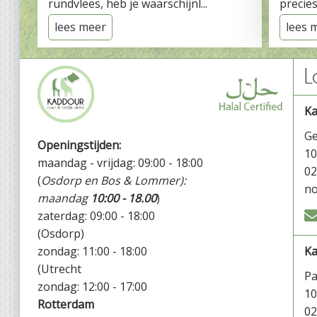
rundvlees, heb je waarschijnl...
precies
lees meer
lees 
L
K
Ge
Openingstijden:
1
maandag - vrijdag: 09:00 - 18:00
02
(
Osdorp en Bos & Lommer):
no
maandag
10:00 - 18.00
)
zaterdag: 09:00 - 18:00
(Osdorp)
zondag: 11:00 - 18:00
Ka
(Utrecht
P
zondag: 12:00 - 17:00
1
Rotterdam
02