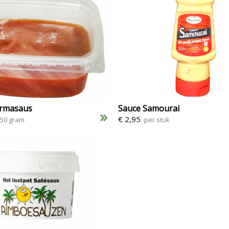
rmasaus
Sauce Samourai
»
€ 2,95
150 gram
per stuk