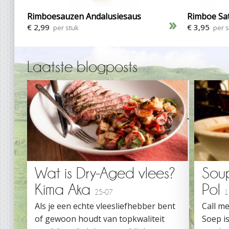
Rimboesauzen Andalusiesaus
Rimboe Sat
»
€ 2,99
€ 3,95
per stuk
per s
Laatste blogposts
Wat is Dry-Aged vlees?
Sou
Kima Aka
Pol
25-07
1
Als je een echte vleesliefhebber bent
Call me
of gewoon houdt van topkwaliteit
Soep is