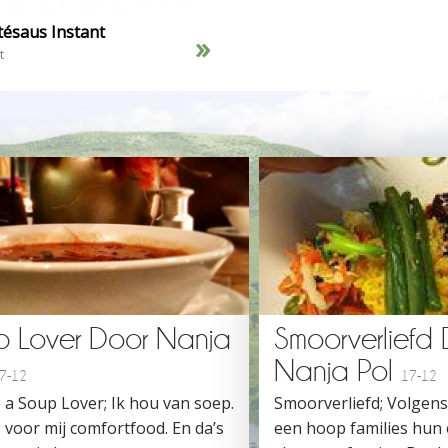
ésaus Instant
»
t
p Lover Door Nanja
Smoorverliefd
Nanja Pol
7-12
17-12
 a Soup Lover; Ik hou van soep.
Smoorverliefd; Volgen
 voor mij comfortfood. En da’s
een hoop families hun