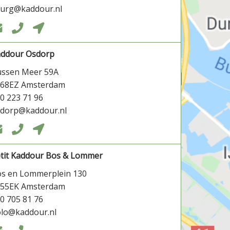
burg@kaddour.nl



addour Osdorp
ssen Meer 59A
068EZ Amsterdam
0 223 71 96
dorp@kaddour.nl



tit Kaddour Bos & Lommer
s en Lommerplein 130
055EK Amsterdam
0 705 81 76
lo@kaddour.nl