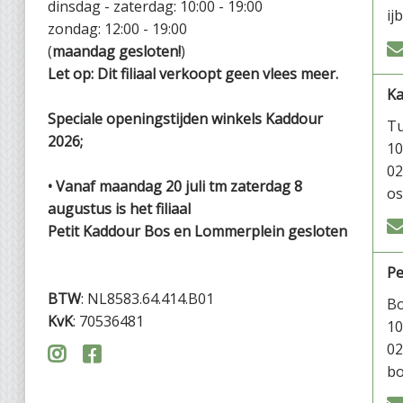
dinsdag - zaterdag: 10:00 - 19:00
ij
zondag: 12:00 - 19:00
(
maandag gesloten!
)
Let op: Dit filiaal verkoopt geen vlees meer.
K
Speciale openingstijden winkels Kaddour
Tu
2026;
1
02
• Vanaf maandag 20 juli tm zaterdag 8
os
augustus is het filiaal
Petit Kaddour Bos en Lommerplein gesloten
Pe
BTW
: NL8583.64.414.B01
Bo
KvK
: 70536481
1
02


bo