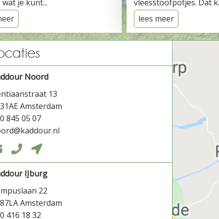
 wat je kunt...
vleesstoofpotjes. Dat ka
meer
lees meer
ocaties
addour Noord
ntiaanstraat 13
031AE Amsterdam
0 845 05 07
ord@kaddour.nl



ddour IJburg
ampuslaan 22
087LA Amsterdam
0 416 18 32