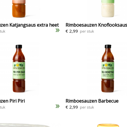
zen Katjangsaus extra heet
Rimboesauzen Knoflooksau
»
€ 2,99
stuk
per stuk
en Piri Piri
Rimboesauzen Barbecue
»
€ 2,99
stuk
per stuk