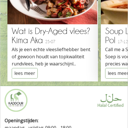
Wat is Dry-Aged vlees?
Soup 
Kima Aka
Pol
25-07
17-12
Als je een echte vleesliefhebber bent
Call me a 
of gewoon houdt van topkwaliteit
Soep is vo
rundvlees, heb je waarschijnl...
precies wat
lees meer
lees mee
Openingstijden:
maandag - vrijdag: 09:00 - 18:00