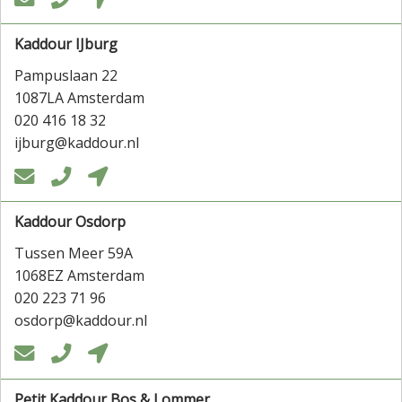
Kaddour IJburg
Pampuslaan 22
1087LA Amsterdam
020 416 18 32
ijburg@kaddour.nl



Kaddour Osdorp
Tussen Meer 59A
1068EZ Amsterdam
020 223 71 96
osdorp@kaddour.nl



Petit Kaddour Bos & Lommer