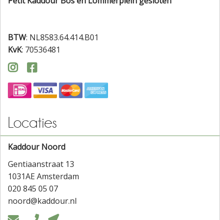
Petit Kaddour Bos en Lommerplein gesloten
BTW
: NL8583.64.414.B01
KvK
: 70536481


Locaties
Kaddour Noord
Gentiaanstraat 13
1031AE Amsterdam
020 845 05 07
noord@kaddour.nl


