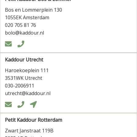
Bos en Lommerplein 130
1055EK Amsterdam
020 705 81 76
bolo@kaddour.nl


Kaddour Utrecht
Haroekoeplein 111
3531WK Utrecht
030-2006911
utrecht@kaddour.nl



Petit Kaddour Rotterdam
Zwart Janstraat 119B