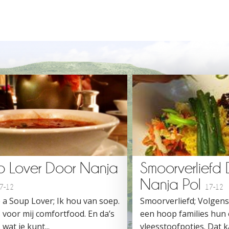
p Lover Door Nanja
Smoorverliefd
Nanja Pol
7-12
17-12
 a Soup Lover; Ik hou van soep.
Smoorverliefd; Volgen
 voor mij comfortfood. En da’s
een hoop families hun
 wat je kunt...
vleesstoofpotjes. Dat ka