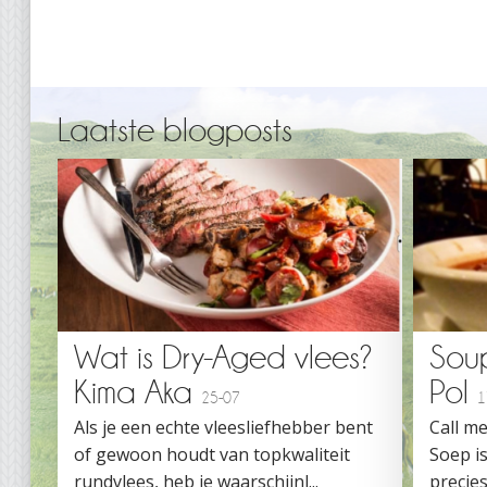
Laatste blogposts
Wat is Dry-Aged vlees?
Sou
Kima Aka
Pol
25-07
1
Als je een echte vleesliefhebber bent
Call me
of gewoon houdt van topkwaliteit
Soep is
rundvlees, heb je waarschijnl...
precies