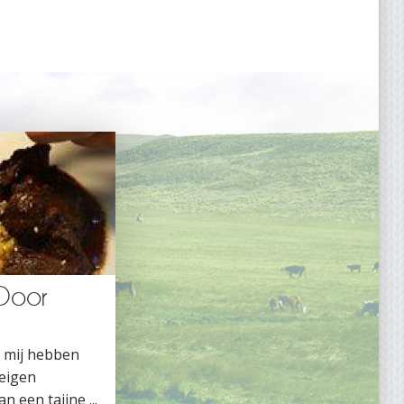
 Door
s mij hebben
 eigen
n een tajine ...