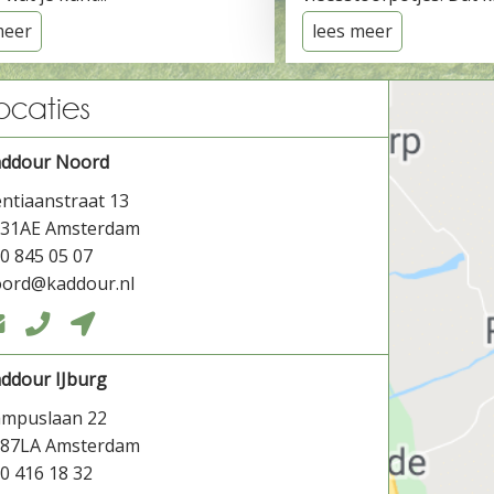
meer
lees meer
ocaties
addour Noord
ntiaanstraat 13
031AE Amsterdam
0 845 05 07
ord@kaddour.nl



ddour IJburg
ampuslaan 22
087LA Amsterdam
0 416 18 32