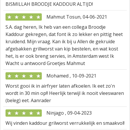
BISMILLAH BROODJE KADDOUR ALTIJD!
★
★
★
★
★
Mahmut Tosun, 04-06-2021
S.A. dag heren, Ik heb van een collega Broodje
Kaddour gekregen, dat font ik zo lekker en pittig heet
kruidend. Mijn vraag. Kan ik bij u Allen de gekruide
afgebakken grillworst van kip bestelen, en wat kost
het, is er ook breng servies, in Amsterdam west Ik
Wacht u antwoord Groetjes Mahmut
★
★
★
★
★
Mohamed , 10-09-2021
Worst gooi ik in airfryer laten afkoelen. Ik eet zo'n
wordt in 30 min op!! Heerlijk terwijl ik nooit vleeswaren
(beleg) eet. Aanrader
★
★
★
★
★
Ninjago , 09-04-2023
Wij vinden kaddour grilworst verrukkelijk en smaakvol!