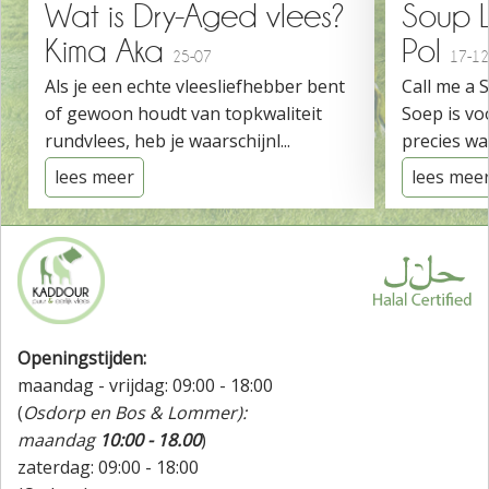
Wat is Dry-Aged vlees?
Soup 
Kima Aka
Pol
25-07
17-12
Als je een echte vleesliefhebber bent
Call me a 
of gewoon houdt van topkwaliteit
Soep is vo
rundvlees, heb je waarschijnl...
precies wat
lees meer
lees mee
Openingstijden:
maandag - vrijdag: 09:00 - 18:00
(
Osdorp en Bos & Lommer):
maandag
10:00 - 18.00
)
zaterdag: 09:00 - 18:00