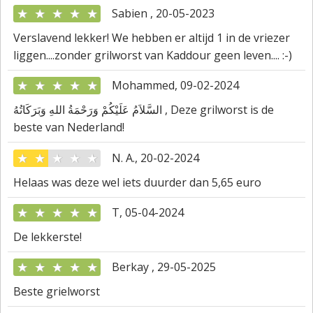
★
★
★
★
★
Sabien , 20-05-2023
Verslavend lekker! We hebben er altijd 1 in de vriezer
liggen....zonder grilworst van Kaddour geen leven.... :-)
★
★
★
★
★
Mohammed, 09-02-2024
السَّلاَمُ عَلَيْكُمْ وَرَحْمَةُ اللهِ وَبَرَكَاتُهُ , Deze grilworst is de
beste van Nederland!
★
★
★
★
★
N. A., 20-02-2024
Helaas was deze wel iets duurder dan 5,65 euro
★
★
★
★
★
T, 05-04-2024
De lekkerste!
★
★
★
★
★
Berkay , 29-05-2025
Beste grielworst