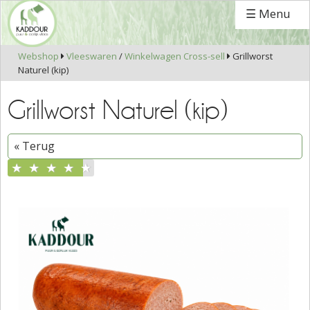
☰ Menu
Webshop
Vleeswaren
/
Winkelwagen Cross-sell
Grillworst


Naturel (kip)
Grillworst Naturel (kip)
« Terug
★
★
★
★
★