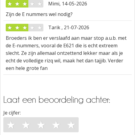
★
★
★
★
★
Mimi, 14-05-2026
Zijn de E nummers wel nodig?
★
★
★
★
★
Tarik , 21-07-2026
Broeders ik ben er verslaafd aan maar stop a.u.b. met
de E-nummers, vooral de E621 die is echt extreem
slecht. Ze zijn allemaal ontzettend lekker maar als je
echt de volledige rizq wil, maak het dan tajjib. Verder
een hele grote fan
Laat een beoordeling achter:
Je cijfer:
★
★
★
★
★