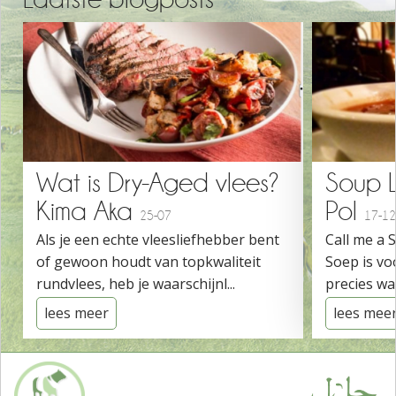
Wat is Dry-Aged vlees?
Soup 
Kima Aka
Pol
25-07
17-12
Als je een echte vleesliefhebber bent
Call me a 
of gewoon houdt van topkwaliteit
Soep is vo
rundvlees, heb je waarschijnl...
precies wat
lees meer
lees mee