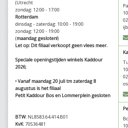
(Utrecht
P
zondag: 12:00 - 17:00
1
Rotterdam
02
dinsdag - zaterdag: 10:00 - 19:00
ij
zondag: 12:00 - 19:00
(
maandag gesloten!
)
Let op: Dit filiaal verkoopt geen vlees meer.
K
Speciale openingstijden winkels Kaddour
Tu
2026;
1
02
• Vanaf maandag 20 juli tm zaterdag 8
os
augustus is het filiaal
Petit Kaddour Bos en Lommerplein gesloten
Pe
BTW
: NL8583.64.414.B01
Bo
KvK
: 70536481
1