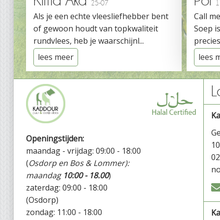
Kima Aka
Pol
25-07
1
Als je een echte vleesliefhebber bent
Call me
of gewoon houdt van topkwaliteit
Soep is
rundvlees, heb je waarschijnl...
precies
lees meer
lees 
L
K
Ge
Openingstijden:
1
maandag - vrijdag: 09:00 - 18:00
02
(
Osdorp en Bos & Lommer):
no
maandag
10:00 - 18.00
)
zaterdag: 09:00 - 18:00
(Osdorp)
zondag: 11:00 - 18:00
Ka