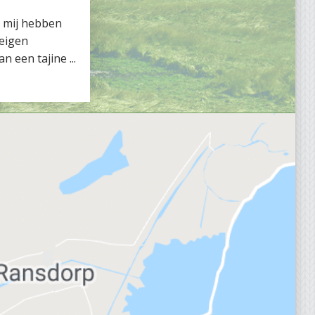
s mij hebben
 eigen
n een tajine ...