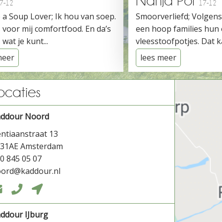
Nanja Pol
7-12
17-12
 a Soup Lover; Ik hou van soep.
Smoorverliefd; Volgen
 voor mij comfortfood. En da’s
een hoop families hun
 wat je kunt...
vleesstoofpotjes. Dat ka
meer
lees meer
ocaties
addour Noord
ntiaanstraat 13
031AE Amsterdam
0 845 05 07
ord@kaddour.nl



ddour IJburg