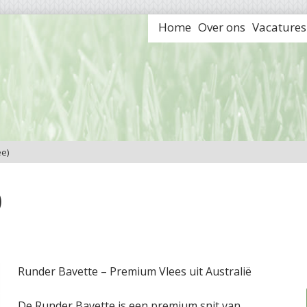
Home
Over ons
Vacatures
e)
)
Runder Bavette – Premium Vlees uit Australië
De Runder Bavette is een premium snit van