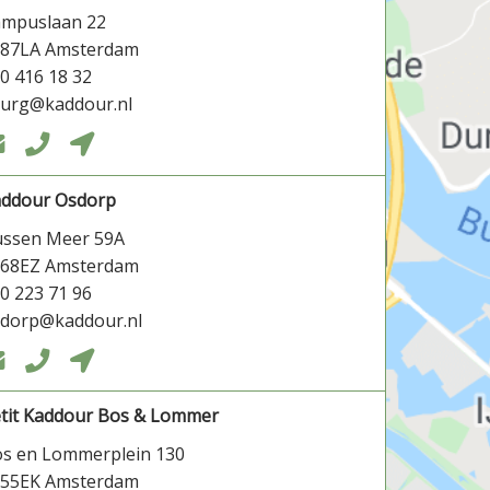
ampuslaan 22
087LA Amsterdam
0 416 18 32
burg@kaddour.nl



addour Osdorp
ssen Meer 59A
068EZ Amsterdam
0 223 71 96
dorp@kaddour.nl



tit Kaddour Bos & Lommer
s en Lommerplein 130
055EK Amsterdam