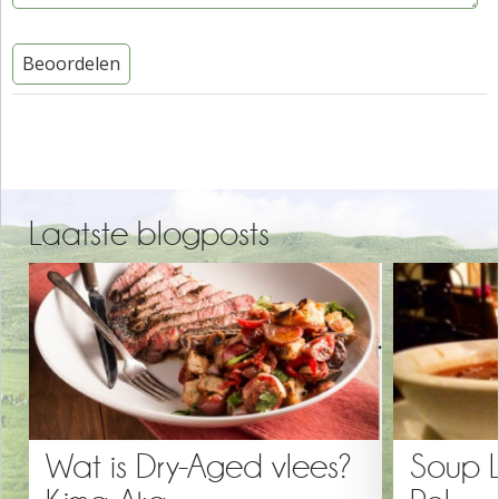
Beoordelen
Laatste blogposts
Wat is Dry-Aged vlees?
Soup 