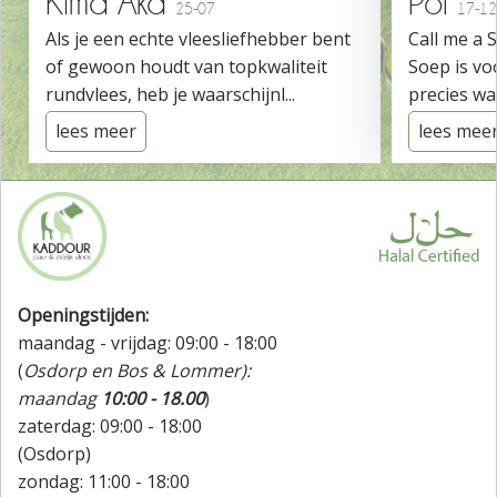
Kima Aka
Pol
25-07
17-12
Als je een echte vleesliefhebber bent
Call me a 
of gewoon houdt van topkwaliteit
Soep is vo
rundvlees, heb je waarschijnl...
precies wat
lees meer
lees mee
Openingstijden:
maandag - vrijdag: 09:00 - 18:00
(
Osdorp en Bos & Lommer):
maandag
10:00 - 18.00
)
zaterdag: 09:00 - 18:00
(Osdorp)
zondag: 11:00 - 18:00