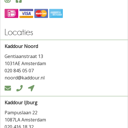
Locaties
Kaddour Noord
Gentiaanstraat 13
1031AE Amsterdam
020 845 05 07
noord@kaddour.nl



Kaddour IJburg
Pampuslaan 22
1087LA Amsterdam
020 416 18 32