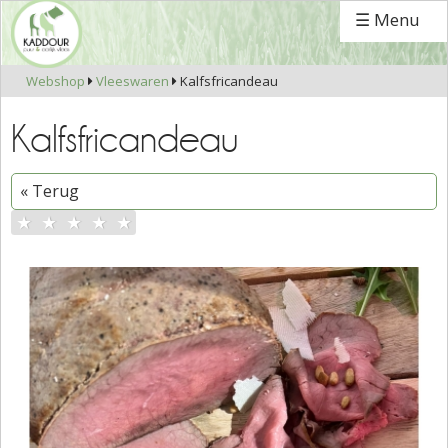
☰ Menu
Webshop
Vleeswaren
Kalfsfricandeau


Kalfsfricandeau
« Terug
★
★
★
★
★