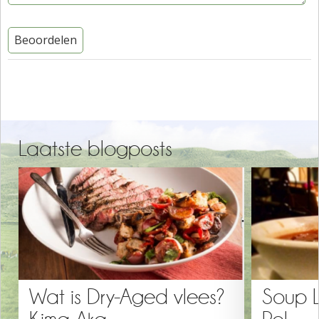
Beoordelen
Laatste blogposts
Wat is Dry-Aged vlees?
Soup 