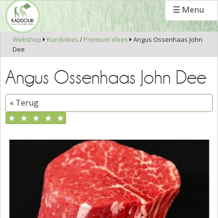
☰ Menu
Webshop
Rundvlees
/
Premium Vlees
Angus Ossenhaas John


Dee
Angus Ossenhaas John Dee
« Terug
★
★
★
★
★