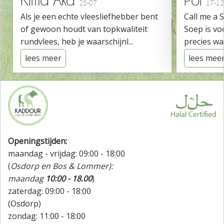
Kima Aka
Pol
25-07
17-12
Als je een echte vleesliefhebber bent
Call me a 
of gewoon houdt van topkwaliteit
Soep is vo
rundvlees, heb je waarschijnl...
precies wat
lees meer
lees mee
Openingstijden:
maandag - vrijdag: 09:00 - 18:00
(
Osdorp en Bos & Lommer):
maandag
10:00 - 18.00
)
zaterdag: 09:00 - 18:00
(Osdorp)
zondag: 11:00 - 18:00