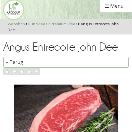
☰ Menu
Webshop
Rundvlees
/
Premium Vlees
Angus Entrecote John


Dee
Angus Entrecote John Dee
« Terug
★
★
★
★
★