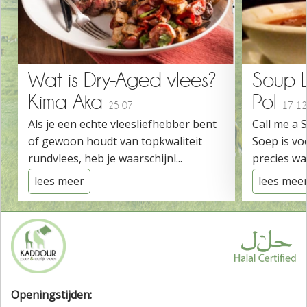
Wat is Dry-Aged vlees?
Soup 
Kima Aka
Pol
25-07
17-12
Als je een echte vleesliefhebber bent
Call me a 
of gewoon houdt van topkwaliteit
Soep is vo
rundvlees, heb je waarschijnl...
precies wat
lees meer
lees mee
Openingstijden: