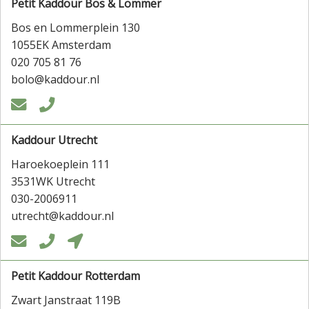
Petit Kaddour Bos & Lommer
Bos en Lommerplein 130
1055EK Amsterdam
020 705 81 76
bolo@kaddour.nl


Kaddour Utrecht
Haroekoeplein 111
3531WK Utrecht
030-2006911
utrecht@kaddour.nl



Petit Kaddour Rotterdam
Zwart Janstraat 119B