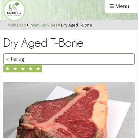
☰ Menu
Webshop
Premium Vlees
Dry Aged T-Bone


Dry Aged T-Bone
« Terug
★
★
★
★
★