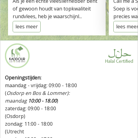
Als je een echte vleesliefhebber bent
Call me a 
of gewoon houdt van topkwaliteit
Soep is vo
rundvlees, heb je waarschijnl...
precies wat
lees meer
lees mee
Openingstijden:
maandag - vrijdag: 09:00 - 18:00
(
Osdorp en Bos & Lommer):
maandag
10:00 - 18.00
)
zaterdag: 09:00 - 18:00
(Osdorp)
zondag: 11:00 - 18:00
(Utrecht