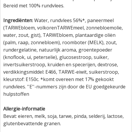
Bereid met 100% rundvlees.
Ingrediënten
: Water, rundvlees 56%*, paneermeel
(TARWEbloem, volkorenTARWEmeel, zonnebloemolie,
water, zout, gist), TARWEbloem, plantaardige oliën
(palm, raap, zonnebloem), roomboter (MELK), zout,
rundergelatine, natuurlijk aroma, groentepoeder
(knoflook, ui, peterselie), glucosestroop, suiker,
invertsuikerstroop, kruiden en specerijen, dextrose,
verdikkingsmiddel: E466, TARWE-eiwit, suikerstroop,
kleurstof: E150c. *komt overeen met 17% gekookt
rundvlees. ''E''-nummers zijn door de EU goedgekeurde
hulpstoffen
Allergie-informatie
Bevat: eieren, melk, soja, tarwe, pinda, selderij, lactose,
glutenbevattende granen.