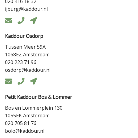
020 416 18 32
ijburg@kaddour.nl



Kaddour Osdorp
Tussen Meer 59A
1068EZ Amsterdam
020 223 71 96
osdorp@kaddour.nl



Petit Kaddour Bos & Lommer
Bos en Lommerplein 130
1055EK Amsterdam
020 705 81 76
bolo@kaddour.nl