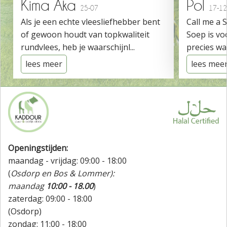
Kima Aka
Pol
25-07
17-12
Als je een echte vleesliefhebber bent
Call me a 
of gewoon houdt van topkwaliteit
Soep is vo
rundvlees, heb je waarschijnl...
precies wat
lees meer
lees mee
Openingstijden:
maandag - vrijdag: 09:00 - 18:00
(
Osdorp en Bos & Lommer):
maandag
10:00 - 18.00
)
zaterdag: 09:00 - 18:00
(Osdorp)
zondag: 11:00 - 18:00