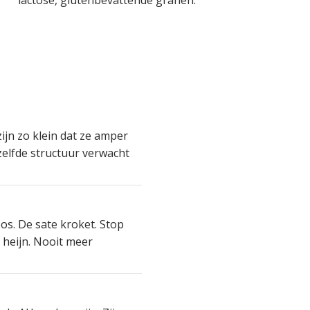
lactose, glutenbevattende granen.
ijn zo klein dat ze amper
zelfde structuur verwacht
os. De sate kroket. Stop
t heijn. Nooit meer