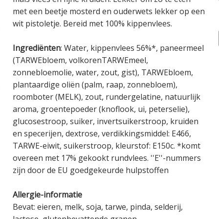
met een beetje mosterd en ouderwets lekker op een
wit pistoletje. Bereid met 100% kippenvlees.
Ingrediënten
: Water, kippenvlees 56%*, paneermeel
(TARWEbloem, volkorenTARWEmeel,
zonnebloemolie, water, zout, gist), TARWEbloem,
plantaardige oliën (palm, raap, zonnebloem),
roomboter (MELK), zout, rundergelatine, natuurlijk
aroma, groentepoeder (knoflook, ui, peterselie),
glucosestroop, suiker, invertsuikerstroop, kruiden
en specerijen, dextrose, verdikkingsmiddel: E466,
TARWE-eiwit, suikerstroop, kleurstof: E150c. *komt
overeen met 17% gekookt rundvlees. ''E''-nummers
zijn door de EU goedgekeurde hulpstoffen
Allergie-informatie
Bevat: eieren, melk, soja, tarwe, pinda, selderij,