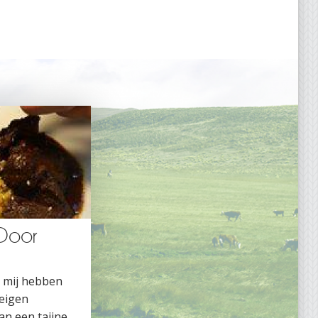
 Door
s mij hebben
 eigen
n een tajine ...