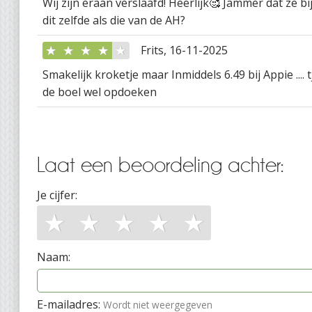
Wij zijn eraan verslaafd! Heerlijk🥰 Jammer dat ze bij
dit zelfde als die van de AH?
★
★
★
★
★
Frits, 16-11-2025
Smakelijk kroketje maar Inmiddels 6.49 bij Appie .... t
de boel wel opdoeken
Laat een beoordeling achter:
Je cijfer:
★
★
★
★
★
Naam:
E-mailadres:
Wordt niet weergegeven