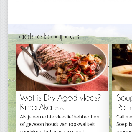
Laatste blogposts
Wat is Dry-Aged vlees?
Sou
Kima Aka
Pol
25-07
1
Als je een echte vleesliefhebber bent
Call me
of gewoon houdt van topkwaliteit
Soep is
rundvlees, heb je waarschijnl...
precies