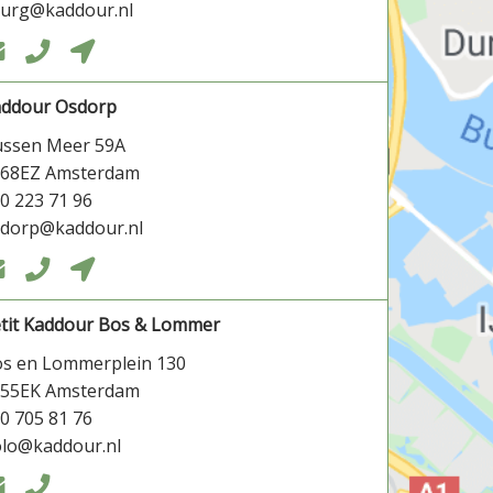
burg@kaddour.nl



addour Osdorp
ssen Meer 59A
068EZ Amsterdam
0 223 71 96
dorp@kaddour.nl



tit Kaddour Bos & Lommer
s en Lommerplein 130
055EK Amsterdam
0 705 81 76
lo@kaddour.nl

