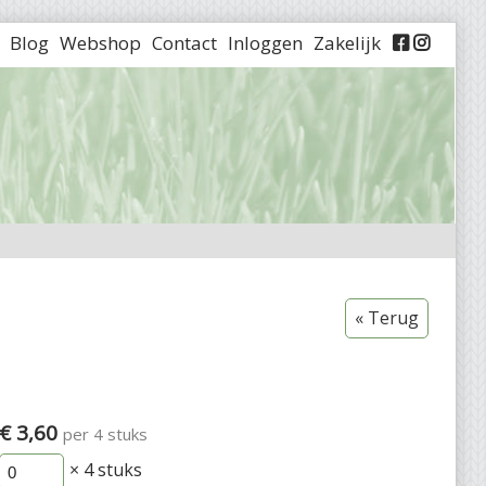
Blog
Webshop
Contact
Inloggen
Zakelijk


« Terug
€ 3,60
per 4 stuks
× 4
stuks