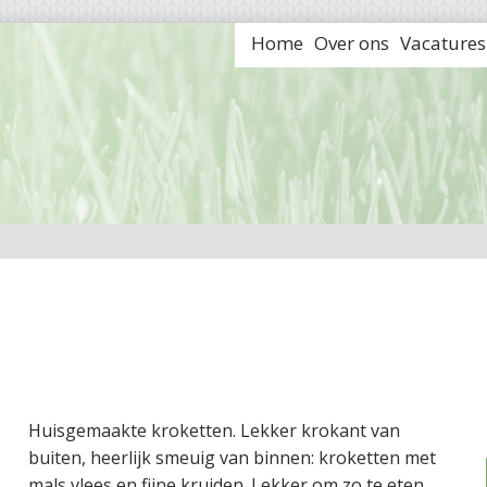
Home
Over ons
Vacatures
Huisgemaakte kroketten. Lekker krokant van
buiten, heerlijk smeuig van binnen: kroketten met
mals vlees en fijne kruiden. Lekker om zo te eten