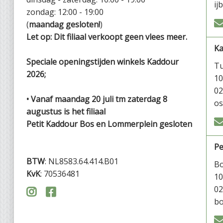
ij
zondag: 12:00 - 19:00
(
maandag gesloten!
)
Let op: Dit filiaal verkoopt geen vlees meer.
K
Speciale openingstijden winkels Kaddour
Tu
2026;
1
02
• Vanaf maandag 20 juli tm zaterdag 8
os
augustus is het filiaal
Petit Kaddour Bos en Lommerplein gesloten
Pe
BTW
: NL8583.64.414.B01
Bo
KvK
: 70536481
1
02


bo