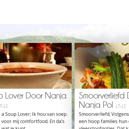
p Lover Door Nanja
Smoorverliefd
Nanja Pol
7-12
17-12
 a Soup Lover; Ik hou van soep.
Smoorverliefd; Volgen
 voor mij comfortfood. En da’s
een hoop families hun
 wat je kunt...
vleesstoofpotjes. Dat ka