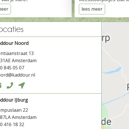
meer
lees meer
ocaties
addour Noord
ntiaanstraat 13
031AE Amsterdam
0 845 05 07
ord@kaddour.nl



ddour IJburg
ampuslaan 22
087LA Amsterdam
0 416 18 32