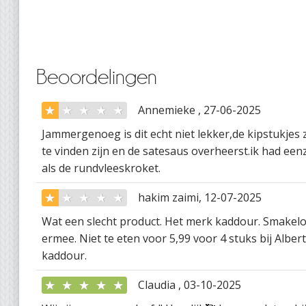
Beoordelingen
★
★
★
★
★
Annemieke , 27-06-2025
Jammergenoeg is dit echt niet lekker,de kipstukjes z
te vinden zijn en de satesaus overheerst.ik had een
als de rundvleeskroket.
★
★
★
★
★
hakim zaimi, 12-07-2025
Wat een slecht product. Het merk kaddour. Smakelo
ermee. Niet te eten voor 5,99 voor 4 stuks bij Alber
kaddour.
★
★
★
★
★
Claudia , 03-10-2025