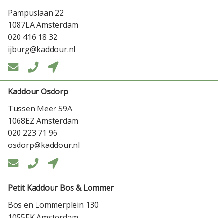
Pampuslaan 22
1087LA Amsterdam
020 416 18 32
ijburg@kaddour.nl



Kaddour Osdorp
Tussen Meer 59A
1068EZ Amsterdam
020 223 71 96
osdorp@kaddour.nl



Petit Kaddour Bos & Lommer
Bos en Lommerplein 130
1055EK Amsterdam