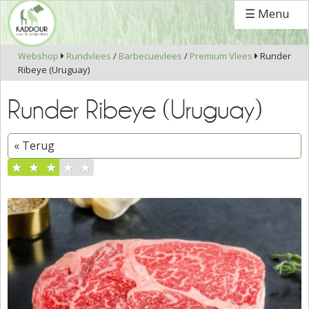
☰ Menu
Webshop
Rundvlees
/
Barbecuevlees
/
Premium Vlees
Runder


Ribeye (Uruguay)
Runder Ribeye (Uruguay)
« Terug
★
★
★
★
★