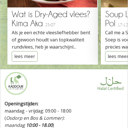
Wat is Dry-Aged vlees?
Soup 
Kima Aka
Pol
25-07
17-12
Als je een echte vleesliefhebber bent
Call me a 
of gewoon houdt van topkwaliteit
Soep is vo
rundvlees, heb je waarschijnl...
precies wat
lees meer
lees mee
Openingstijden:
maandag - vrijdag: 09:00 - 18:00
(
Osdorp en Bos & Lommer):
maandag
10:00 - 18.00
)