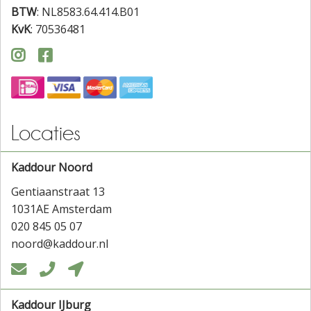
BTW
: NL8583.64.414.B01
KvK
: 70536481


Locaties
Kaddour Noord
Gentiaanstraat 13
1031AE Amsterdam
020 845 05 07
noord@kaddour.nl



Kaddour IJburg