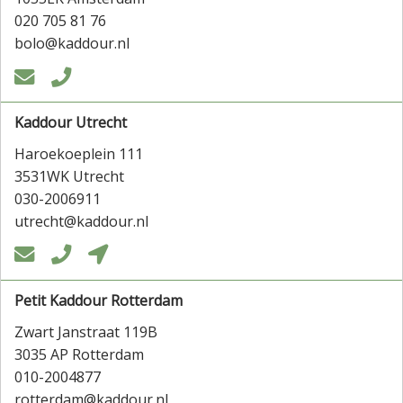
020 705 81 76
bolo@kaddour.nl


Kaddour Utrecht
Haroekoeplein 111
3531WK Utrecht
030-2006911
utrecht@kaddour.nl



Petit Kaddour Rotterdam
Zwart Janstraat 119B
3035 AP Rotterdam
010-2004877
rotterdam@kaddour.nl