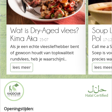
Wat is Dry-Aged vlees?
Soup 
Kima Aka
Pol
25-07
17-12
Als je een echte vleesliefhebber bent
Call me a 
of gewoon houdt van topkwaliteit
Soep is vo
rundvlees, heb je waarschijnl...
precies wat
lees meer
lees mee
Openingstijden: