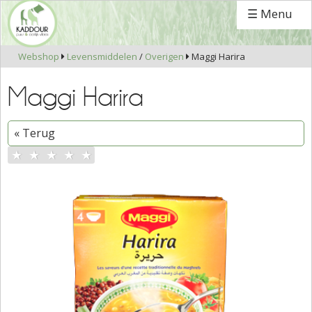
☰ Menu
Webshop
Levensmiddelen
/
Overigen
Maggi Harira


Maggi Harira
« Terug
★
★
★
★
★