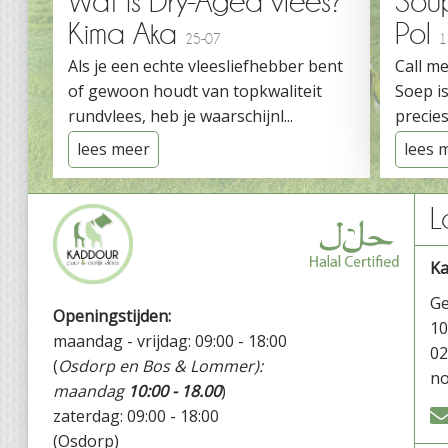
Wat is Dry-Aged vlees?
Sou
Kima Aka
Pol
25-07
1
Als je een echte vleesliefhebber bent
Call me
of gewoon houdt van topkwaliteit
Soep is
rundvlees, heb je waarschijnl...
precies
lees meer
lees 
L
K
Ge
Openingstijden:
1
maandag - vrijdag: 09:00 - 18:00
02
(
Osdorp en Bos & Lommer):
no
maandag
10:00 - 18.00
)
zaterdag: 09:00 - 18:00
(Osdorp)