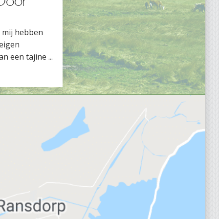
 Door
s mij hebben
 eigen
n een tajine ...