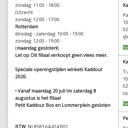
zondag: 11:00 - 18:00
Ka
(Utrecht
P
zondag: 12:00 - 17:00
1
Rotterdam
02
dinsdag - zaterdag: 10:00 - 19:00
ij
zondag: 12:00 - 19:00
(
maandag gesloten!
)
Let op: Dit filiaal verkoopt geen vlees meer.
K
Speciale openingstijden winkels Kaddour
Tu
2026;
1
02
• Vanaf maandag 20 juli tm zaterdag 8
os
augustus is het filiaal
Petit Kaddour Bos en Lommerplein gesloten
Pe
BTW
: NL8583.64.414.B01