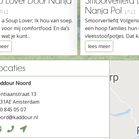
p Lover Door Nanja
Smoorverliefd
Nanja Pol
7-12
17-12
 a Soup Lover; Ik hou van soep.
Smoorverliefd; Volgen
 voor mij comfortfood. En da’s
een hoop families hun
 wat je kunt...
vleesstoofpotjes. Dat ka
meer
lees meer
ocaties
addour Noord
ntiaanstraat 13
031AE Amsterdam
0 845 05 07
ord@kaddour.nl


