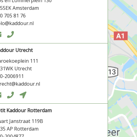
s en Lommerplein 130
055EK Amsterdam
0 705 81 76
lo@kaddour.nl


ddour Utrecht
roekoeplein 111
31WK Utrecht
0-2006911
recht@kaddour.nl



tit Kaddour Rotterdam
art Janstraat 119B
35 AP Rotterdam
0-2004877