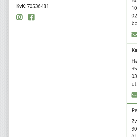
Bo
KvK
: 70536481
1
02


bo
Ka
Ha
35
03
ut
Pe
Zw
30
01