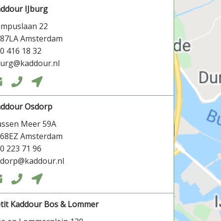
ddour IJburg
ampuslaan 22
087LA Amsterdam
0 416 18 32
burg@kaddour.nl



addour Osdorp
ssen Meer 59A
068EZ Amsterdam
0 223 71 96
dorp@kaddour.nl



tit Kaddour Bos & Lommer