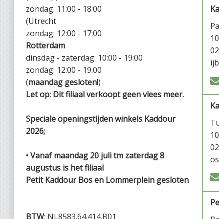
zondag: 11:00 - 18:00
Ka
(Utrecht
P
zondag: 12:00 - 17:00
1
Rotterdam
02
dinsdag - zaterdag: 10:00 - 19:00
ij
zondag: 12:00 - 19:00
(
maandag gesloten!
)
Let op: Dit filiaal verkoopt geen vlees meer.
K
Speciale openingstijden winkels Kaddour
Tu
2026;
1
02
• Vanaf maandag 20 juli tm zaterdag 8
os
augustus is het filiaal
Petit Kaddour Bos en Lommerplein gesloten
Pe
BTW
: NL8583.64.414.B01