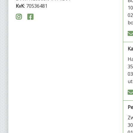
Bo
KvK
: 70536481
1
02


bo
Ka
Ha
35
03
ut
Pe
Zw
30
01