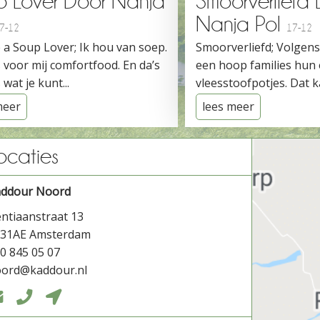
p Lover Door Nanja
Smoorverliefd
Nanja Pol
7-12
17-12
 a Soup Lover; Ik hou van soep.
Smoorverliefd; Volgen
 voor mij comfortfood. En da’s
een hoop families hun
 wat je kunt...
vleesstoofpotjes. Dat ka
meer
lees meer
ocaties
addour Noord
ntiaanstraat 13
031AE Amsterdam
0 845 05 07
ord@kaddour.nl


