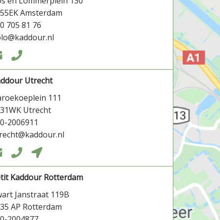
s en Lommerplein 130
055EK Amsterdam
0 705 81 76
lo@kaddour.nl


ddour Utrecht
roekoeplein 111
31WK Utrecht
0-2006911
recht@kaddour.nl



tit Kaddour Rotterdam
art Janstraat 119B
35 AP Rotterdam
0-2004877