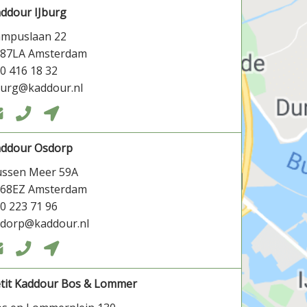
ddour IJburg
ampuslaan 22
087LA Amsterdam
0 416 18 32
burg@kaddour.nl



addour Osdorp
ssen Meer 59A
068EZ Amsterdam
0 223 71 96
dorp@kaddour.nl



tit Kaddour Bos & Lommer