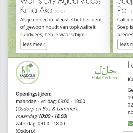
Wat is Dry-Aged vlees?
Sou
Kima Aka
Pol
25-07
1
Als je een echte vleesliefhebber bent
Call me
of gewoon houdt van topkwaliteit
Soep is
rundvlees, heb je waarschijnl...
precies
lees meer
lees 
L
K
Ge
Openingstijden:
1
maandag - vrijdag: 09:00 - 18:00
02
(
Osdorp en Bos & Lommer):
no
maandag
10:00 - 18.00
)
zaterdag: 09:00 - 18:00
(Osdorp)