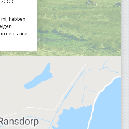
 Door
s mij hebben
 eigen
n een tajine ...